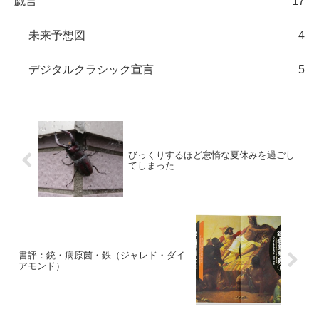
戯言
17
未来予想図
4
デジタルクラシック宣言
5
びっくりするほど怠惰な夏休みを過ごし
てしまった
書評：銃・病原菌・鉄（ジャレド・ダイ
アモンド）