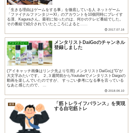
「生きる理由はゲームをする事」を徹底している人 ネットゲーム
「ファイナルファンタジーXI」のアカウントを10個同時にプレイす
る漢、Kaguraさん。最初に知ったのは、何かのテレビ番組でした。
その番組で紹介されていたところによると…...
2017.07.16
メンタリストDaiGoのチャンネル
アロマテラピー
登録しました
(アイキャッチ画像はリンク先より引用) メンタリストDaiGoは”G”が
大文字みたいです。 ２,３週間前からYoutubeでメンタリストDaigoの
動画を楽しんでいたのですが、 すっごい参考になる事を言っている
なあと感じたので、 ...
2018.06.10
「筋トレライフバランス」を実現
健康
する自宅筋トレ