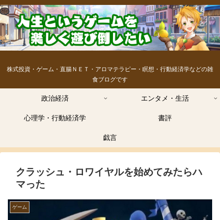
株式投資・ゲーム・直腸ＮＥＴ・アロマテラピー・瞑想・行動経済学などの雑
食ブログです
政治経済
エンタメ・生活
心理学・行動経済学
書評
戯言
クラッシュ・ロワイヤルを始めてみたらハ
マった
ゲーム