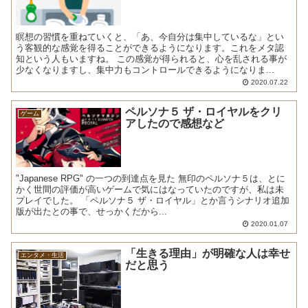
瞑想の習慣を重ねていくと、「あ、今自分は集中しているな」とい
う客観的な感覚を得ることができるようになります。これをメタ認
知という人もいますね。 この感覚が得られると、心を乱される事が
少なくなりますし、集中力もコントロールできるようになりま...
2020.07.22
ペルソナ５ ザ・ロイヤルをクリ
ゲーム
アしたので感想など
"Japanese RPG" の一つの到達点を見た 無印のペルソナ５は、とに
かく世間の評価が高いゲームで気にはなっていたのですが、私は未
プレイでした。 「ペルソナ５ ザ・ロイヤル」とか言うシナリオ追加
版が出たとの事で、せっかくだから...
2020.01.07
「生きる理由」が明確な人は幸せ
エンタメ・生活
だと思う