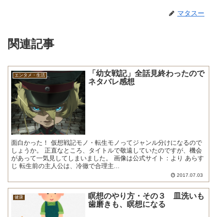
マタスー
関連記事
「幼女戦記」全話見終わったので
エンタメ・生活
ネタバレ感想
面白かった！ 仮想戦記モノ・転生モノってジャンル分けになるので
しょうか。 正直なところ、タイトルで敬遠していたのですが、機会
があって一気見してしまいました。 画像は公式サイト：より あらす
じ 転生前の主人公は、冷徹で合理主...
2017.07.03
瞑想のやり方・その３ 皿洗いも
健康
歯磨きも、瞑想になる