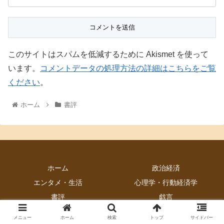
このサイトはスパムを低減するために Akismet を使って
います。
コメントデータの処理方法の詳細はこちらをご覧
ください
。
ホーム
書評
ホーム
政治経済
エンタメ・生活
心理学・行動経済学
書評
戯言
© 2017 人生はゲームに過ぎない.
メニュー
ホーム
検索
トップ
サイドバー