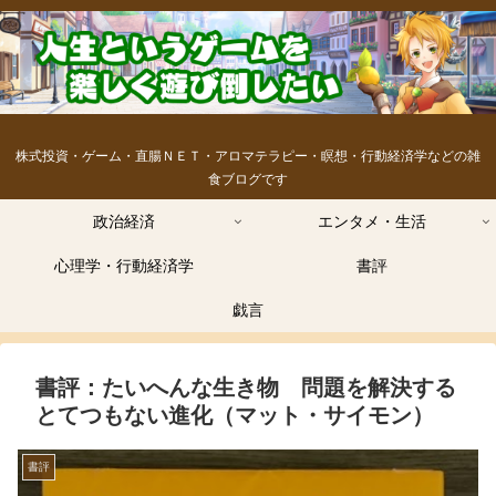
株式投資・ゲーム・直腸ＮＥＴ・アロマテラピー・瞑想・行動経済学などの雑
食ブログです
政治経済
エンタメ・生活
心理学・行動経済学
書評
戯言
書評：たいへんな生き物 問題を解決する
とてつもない進化（マット・サイモン）
書評