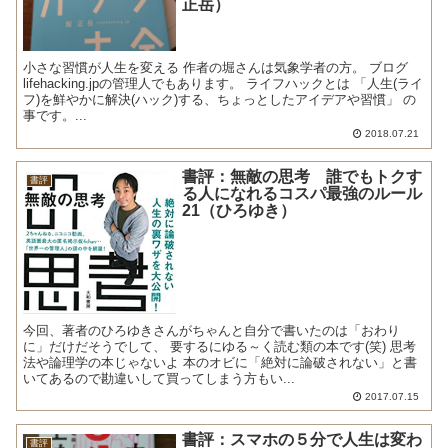
正岳）
小さな習慣が人生を変える 作者の堀さんは気象学者の方。 ブログ
lifehacking.jpの管理人でもあります。 ライフハックとは 「人生(ライ
フ)を鮮やかに解決(ハック)する、ちょっとしたアイデアや習慣」 の
事です。...
2018.07.21
書評：無敵の思考 誰でもトクす
書評
る人になれるコスパ最強のルール
21（ひろゆき）
今回、著者のひろゆきさんがちゃんと自分で書いたのは「おわり
に」だけだそうでして、 要するにゆる～く読む類の本です(笑) 思考
法や論理学の本じゃないよ 本のオビに「絶対に論破されない」と書
いてあるので勘違いして買ってしまう方もい...
2017.07.15
書評：スマホの５分で人生は変わ
書評