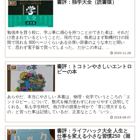
書評：独学大全（読書猿）
書評
勉強本を買う程に、学ぶ事に感心を持つことができた者は、それだ
け恵まれているということだ。現代では、格差はまず動機付けの段
階で現れる 800ページくらいある分厚い辞書のような本だと聞い
て、思わず電子版で買ってしまった。 だがこの本は、...
2020.11.28
書評：トコトンやさしいエントロ
書評
ピーの本
あらやだ、本当にやさしい 本書は、物理・化学でいうところの「エ
ントロピー」について、数式を極力使わずにわかりやすく説明して
くれる。 私も学生時代、熱力学の授業か何かで「常に増大するも
の」と習った事は記憶しているが、正直なところ「いつ...
2018.08.07
書評：ライフハック大全 人生と
書評
仕事を変える小さな習慣250（堀