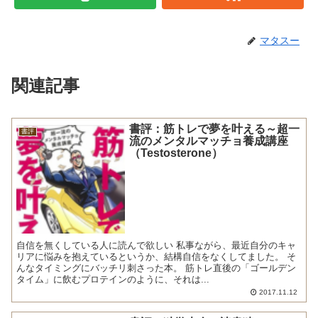
マタスー
関連記事
書評：筋トレで夢を叶える～超一
書評
流のメンタルマッチョ養成講座
（Testosterone）
自信を無くしている人に読んで欲しい 私事ながら、最近自分のキャ
リアに悩みを抱えているというか、結構自信をなくしてました。 そ
んなタイミングにバッチリ刺さった本。 筋トレ直後の「ゴールデン
タイム」に飲むプロテインのように、それは...
2017.11.12