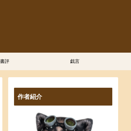
書評
戯言
作者紹介