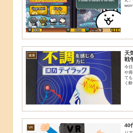
worri
天
健康
戦
今日
や肩
ても
く酔
4
VR
リア