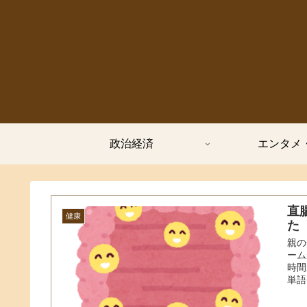
政治経済
エンタメ
直
健康
た
親の
ーム
時間
単語