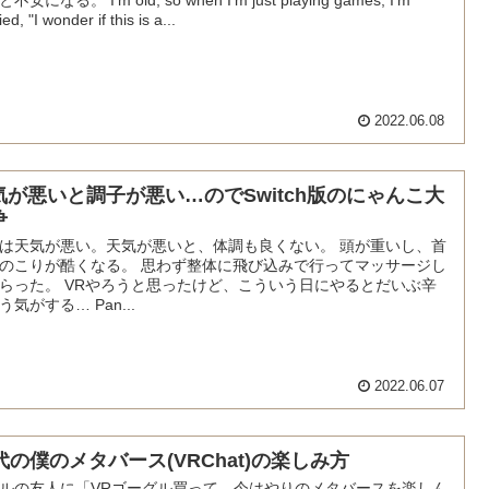
ed, "I wonder if this is a...
2022.06.08
気が悪いと調子が悪い…のでSwitch版のにゃんこ大
争
は天気が悪い。天気が悪いと、体調も良くない。 頭が重いし、首
のこりが酷くなる。 思わず整体に飛び込みで行ってマッサージし
らった。 VRやろうと思ったけど、こういう日にやるとだいぶ辛
う気がする… Pan...
2022.06.07
0代の僕のメタバース(VRChat)の楽しみ方
ルの友人に「VRゴーグル買って、今はやりのメタバースを楽しん