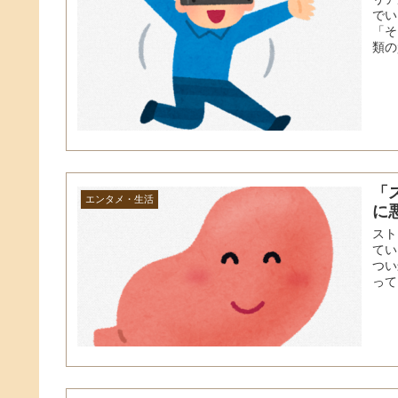
でい
「そ
類の
「
エンタメ・生活
に
スト
てい
つい
って