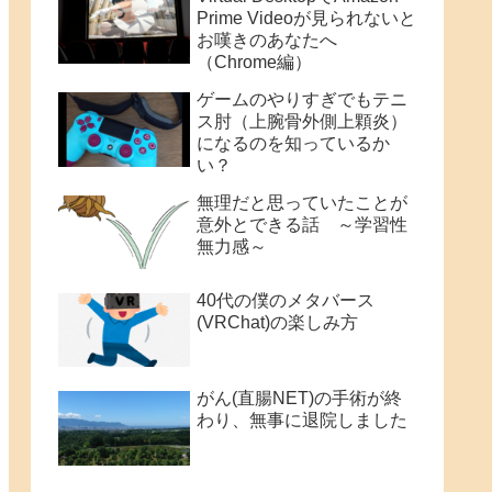
Prime Videoが見られないと
お嘆きのあなたへ
（Chrome編）
ゲームのやりすぎでもテニ
ス肘（上腕骨外側上顆炎）
になるのを知っているか
い？
無理だと思っていたことが
意外とできる話 ～学習性
無力感～
40代の僕のメタバース
(VRChat)の楽しみ方
がん(直腸NET)の手術が終
わり、無事に退院しました