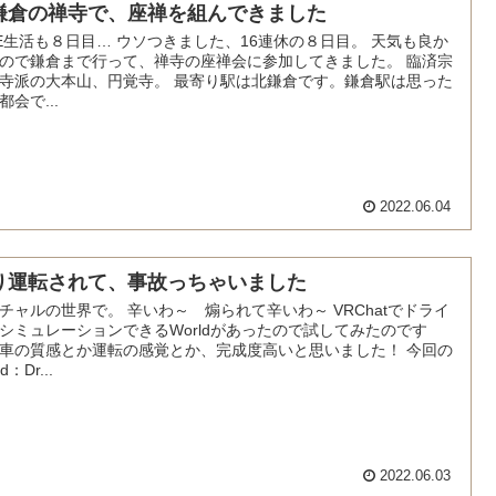
鎌倉の禅寺で、座禅を組んできました
RE生活も８日目… ウソつきました、16連休の８日目。 天気も良か
ので鎌倉まで行って、禅寺の座禅会に参加してきました。 臨済宗
寺派の大本山、円覚寺。 最寄り駅は北鎌倉です。鎌倉駅は思った
都会で...
2022.06.04
り運転されて、事故っちゃいました
チャルの世界で。 辛いわ～ 煽られて辛いわ～ VRChatでドライ
シミュレーションできるWorldがあったので試してみたのです
車の質感とか運転の感覚とか、完成度高いと思いました！ 今回の
d：Dr...
2022.06.03