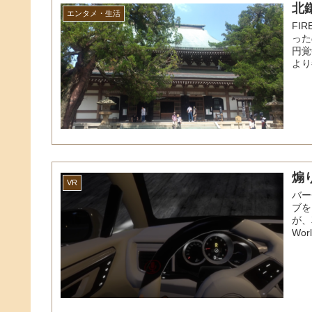
北
エンタメ・生活
FI
った
円覚
より
煽
VR
バー
ブを
が、
Worl