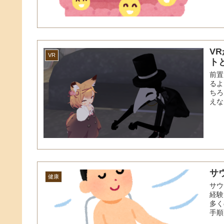
V
VR
ト
前置
るよ
ちろ
えな
サ
健康
サウ
経験
多く
手順