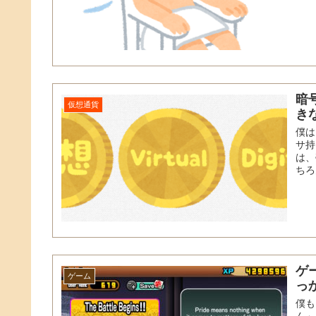
暗
仮想通貨
き
僕は
サ持
は、
ちろ
ゲ
ゲーム
っ
僕も
ん」と